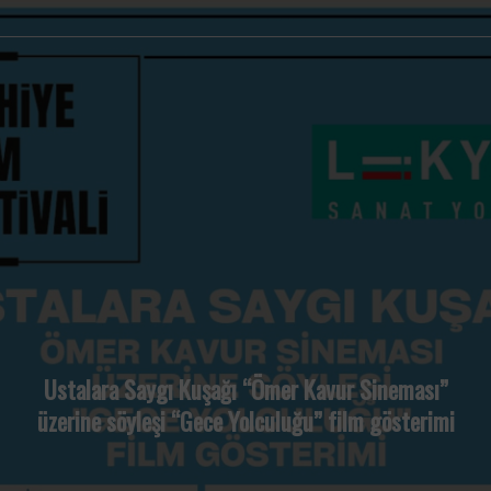
Ustalara Saygı Kuşağı “Ömer Kavur Sineması”
üzerine söyleşi “Gece Yolculuğu” film gösterimi