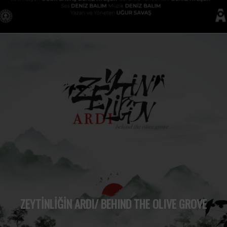
ZEYTİNLİĞİN ARDI/ BEHIND THE OLIVE GROVE