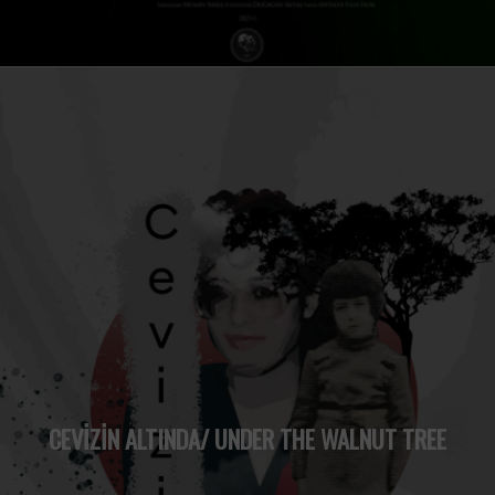
CEVİZİN ALTINDA/ UNDER THE WALNUT TREE