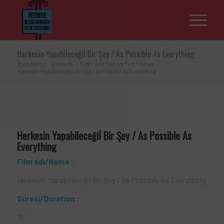
Herkesin Yapabileceğiİ Bir Şey / As Possible As Everything
Buradasınız:
Anasayfa
/
Film - 2nd Fethiye Film Festival
/
Herkesin Yapabileceğiİ Bir Şey / As Possible As Everything
Herkesin Yapabileceğiİ Bir Şey / As Possible As
Everything
Film adı/
Name
:
Herkesin Yapabileceğiİ Bir Şey / As Possible As Everything
Süresi/
Duration
:
15’