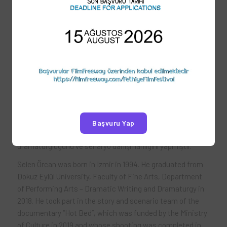
oldu. 2019 yılında Kültür Bakanlığı tarafından fonlanan ve
aynı yıl çekimleri tamamlanan “Sıcak Yatak” isimli
belgeselin hikâye ve senaryo ekibinde yer aldı. 2022 yılında
senarist ve yönetmenliğini yaptığı ilk kısa filmi “Herkesin
Yapabileceği Bir Şey” aynı yıl başladığı festival yolculuğunu
ulusal ve uluslararası ödül ve gösterimlerle tamamladı. 31.
Adana Altın Koza Film Festivali’yle dünya prömiyerini
yapan, Doğuş Algün’ün yönetmenliğini yaptığı “Ölü Mevsim”
isimli uzun metraj filmin ortak senaristidir. Filmle birlikte
Altın Koza Film Festivali “En İyi Senaryo” ödülünü almıştır.
Başvuru Yap
Bu süreçte çok sayıda kısa ve uzun metraj filmin
dramaturgluğunu ve senaryo danışmanlığını yapmıştır.
Selen
Örcan
was born in Izmir in 1994. He graduated from
Dokuz
Eylül University, Faculty of Fine Arts, Department
of Performing Arts – Dramatic Writing and Dramaturgy in
2018. He took part in the story and scenario team of the
documentary “Hot Bed”, which was funded by the Ministry
of Culture in 2019 and whose shooting was completed in