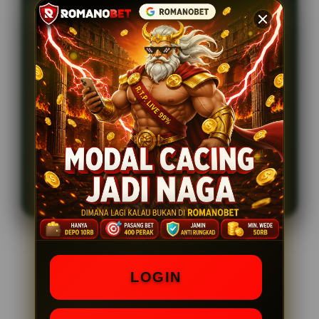
300++
Jumlah Provider
Pulsa, Bank, E-
Metode
Deposit
wallet, QRIS
24/7
LIVECHAT
LOGIN
DAFTAR
LUPA
SANDI
LOGIN
Layer Popup Close