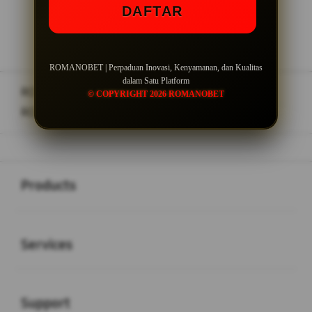
DAFTAR
ROMANOBET | Perpaduan Inovasi, Kenyamanan, dan Kualitas
dalam Satu Platform
ROMANOBET
>
ROMANOBET APK
>
© COPYRIGHT 2026 ROMANOBET
ROMANOBET SLOT
Buka
Footer Navigation
Products
Buka
Services
Buka
Support