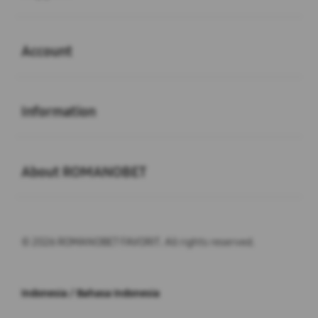
Buka
Account
Buka
Information
Buka
About ROMANOBET
© 2026 ROMANOBET FAVORIT. All rights reserved.
Indonesia / Bahasa Indonesia