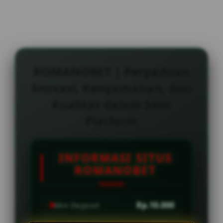
ROMANOBET | Perpaduan
Inovasi, Kenyamanan, dan
Kualitas dalam Satu
Platform
INFORMASI SITUS
ROMANOBET
Rp.10.000
Min Deposit