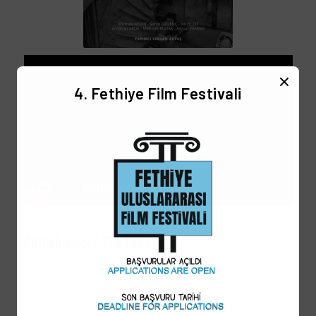
4. Fethiye Film Festivali
Kütüphaneci / The Librarian
Film adı/
Name
:
Kütüphaneci / The Librarian