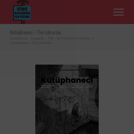
Kütüphaneci / The Librarian
Buradasınız:
Anasayfa
/
Film - 1st Fethiye Film Festival
/
Kütüphaneci / The Librarian