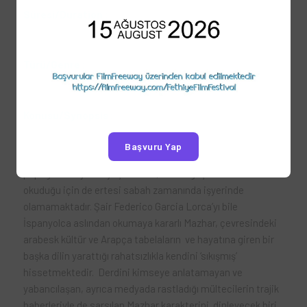
Süresi/
Duration
:
19’58’’
Türü/
Genre
:
KURMACA
Konusu/
Synopsis
:
Bir kütüphanede çalışan ve kütüphanedeki tüm kitapların
Başvuru Yap
yerini ezbere bilecek denli kitaplara ve dile düşkün Mazhar,
papağanı ile yalnız yaşamakta, ancak geç saatlere dek
okuduğu için de ertesi sabah zamanında işyerinde
olamamaktadır. Şair Federico Garcia Lorca’yı bile
İspanyolca aslından okumaya kararlı Mazhar, çevresindeki
arabesk kültür ve Arapça tabelaların ve hayatına giren bir
başka dilin yarattığı rahatsızlıkla kendini ‘sıkışmış’
hissetmektedir. Derdini kimseye anlatamayan ve
yabancılaşan, ayrıca medyada rastladığı mültecilerin trajik
haberleriyle de sarsılan Mazhar karakterini dinleyecek biri