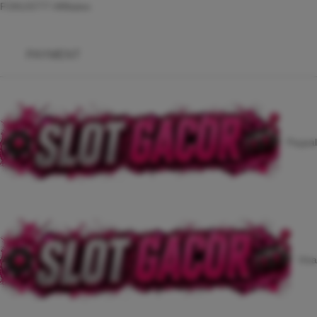
FOKUS777 Affiliates
PAYMENT
Paypal
Visa