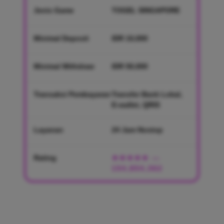
Jenis Game
TOGEL SINGAPORE
Minimal Deposit
IDR 10,000
Minimal Withdraw
IDR 50,000
Transaksi Pembayaran
Transfer Bank Lokal,
E-wallet, QRIS
Layanan
24 Jam Nostop
Rating
★★★★★
—
154,854,362
PERTANYAAN YANG SERING