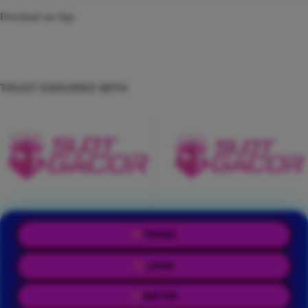
Download our App
TRUST ENSURED WITH
PROMO
©Copyright 2014 - 2026 FOKUS777
LOGIN
Terms & Conditions
Privacy Policy
About Us
Contact Us
DAFTAR