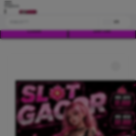
Explore
US
LOGIN
DAFTAR