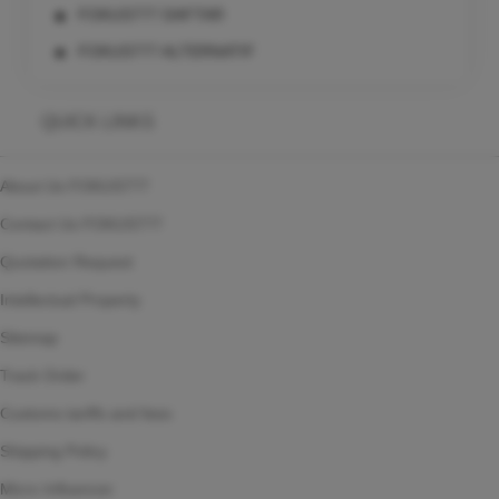
FOKUS777 DAFTAR
FOKUS777 ALTERNATIF
FOKUS777 LINK ALTERNATIF
QUICK LINKS
About Us FOKUS777
Contact Us FOKUS777
Quotation Request
Intellectual Property
Sitemap
Track Order
Customs tariffs and fees
Shipping Policy
Micro Influencer