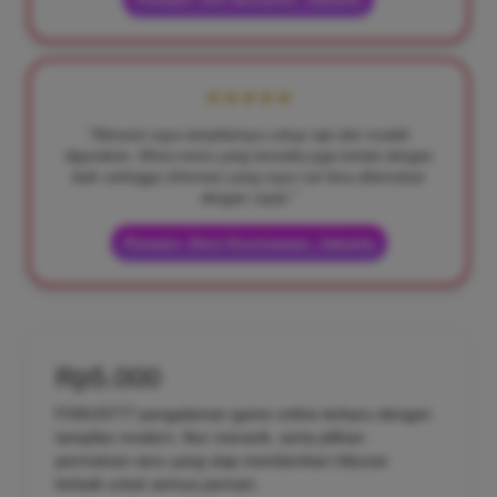
★★★★★
"Menurut saya tampilannya cukup rapi dan mudah
digunakan. Menu-menu yang tersedia juga tertata dengan
baik sehingga informasi yang saya cari bisa ditemukan
dengan cepat."
Pemain: Deni Kurniawan, Jakarta
Rp5.000
FOKUS777 pengalaman game online terbaru dengan
tampilan modern, fitur menarik, serta pilihan
permainan seru yang siap memberikan hiburan
terbaik untuk semua pemain.